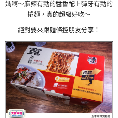
媽啊～麻辣有勁的醬香配上彈牙有勁的
捲麵，真的超級好吃～
絕對要來跟麵條控朋友分享！