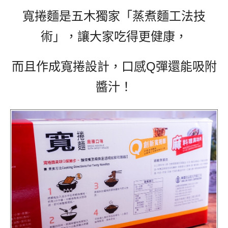
寬捲麵是五木獨家「蒸煮麵工法技
術」，讓大家吃得更健康，
而且作成寬捲設計，口感Q彈還能吸附
醬汁！