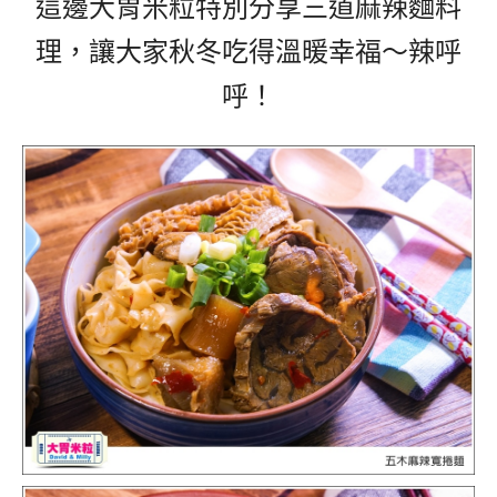
這邊大胃米粒特別分享三道麻辣麵料
理，讓大家秋冬吃得溫暖幸福～辣呼
呼！