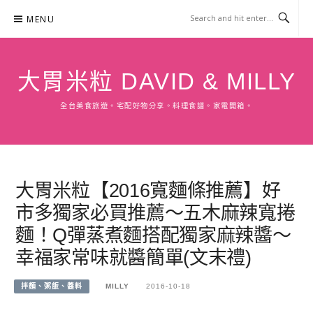
Skip
MENU
to
content
大胃米粒 DAVID & MILLY
全台美食旅遊。宅配好物分享。料理食譜。家電開箱。
大胃米粒【2016寬麵條推薦】好
市多獨家必買推薦～五木麻辣寬捲
麵！Q彈蒸煮麵搭配獨家麻辣醬～
幸福家常味就醬簡單(文末禮)
拌麵、粥飯、醬料
MILLY
2016-10-18