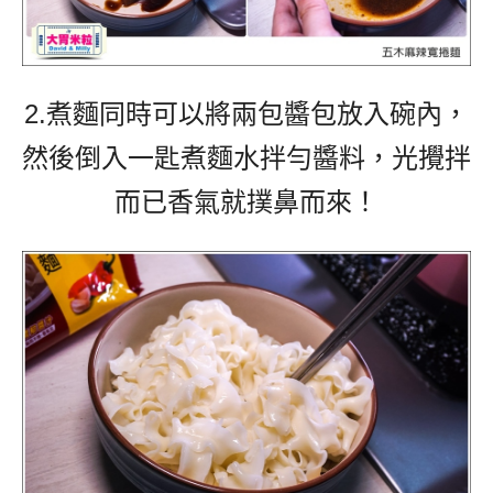
2.煮麵同時可以將兩包醬包放入碗內，
然後倒入一匙煮麵水拌勻醬料，光攪拌
而已香氣就撲鼻而來！