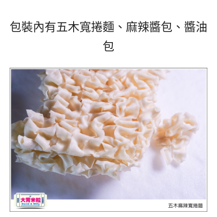
包裝內有五木寬捲麵、麻辣醬包、醬油
包