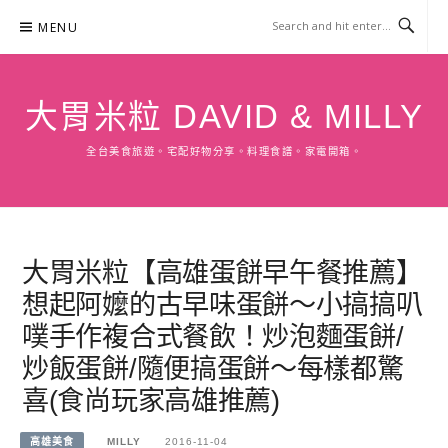
Skip
MENU
to
content
大胃米粒 DAVID & MILLY
全台美食旅遊。宅配好物分享。料理食譜。家電開箱。
大胃米粒【高雄蛋餅早午餐推薦】
想起阿嬤的古早味蛋餅～小搞搞叭
噗手作複合式餐飲！炒泡麵蛋餅/
炒飯蛋餅/隨便搞蛋餅～每樣都驚
喜(食尚玩家高雄推薦)
高雄美食
MILLY
2016-11-04