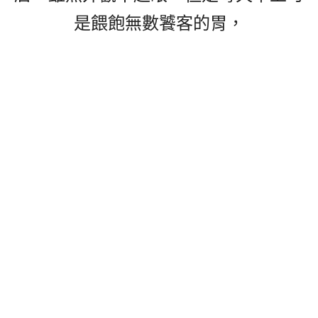
是餵飽無數饕客的胃，