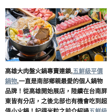
高雄大肉盤火鍋專賣連鎖,
五鮮級平價
鍋物
,一直是南部鄉親最愛的個人鍋物
品牌！從高雄開始展店，陸續在台南屏
東皆有分店，之後北部也有機會吃到超
值小火鍋！記得米粒之前介紹過
五鮮級