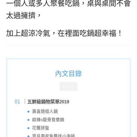
一個人或多人聚餐吃鍋，桌與桌間不會
太過擁擠，
加上超涼冷氣，在裡面吃鍋超幸福！
內文目錄
CLOSE
五鮮級鍋物菜單2019
壽喜燒個人鍋
麻辣x龍骨鴛鴦鍋
花蟹拼盤
當月壽星免費送小海拼