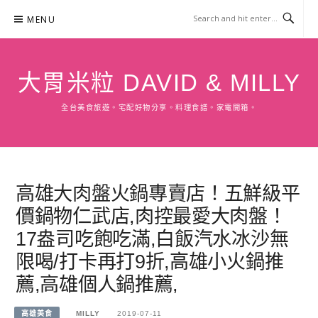
Skip
MENU
to
content
大胃米粒 DAVID & MILLY
全台美食旅遊。宅配好物分享。料理食譜。家電開箱。
高雄大肉盤火鍋專賣店！五鮮級平
價鍋物仁武店,肉控最愛大肉盤！
17盎司吃飽吃滿,白飯汽水冰沙無
限喝/打卡再打9折,高雄小火鍋推
薦,高雄個人鍋推薦,
高雄美食
MILLY
2019-07-11