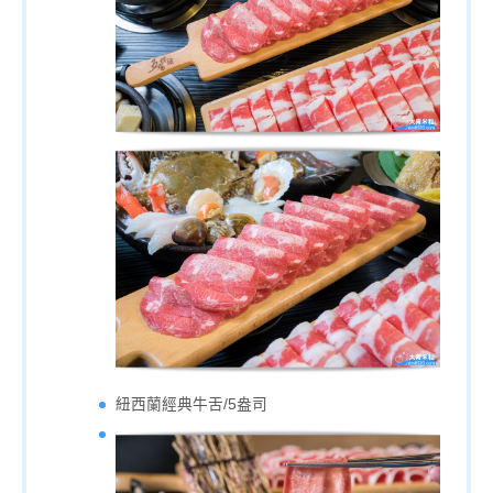
紐西蘭經典牛舌/5盎司