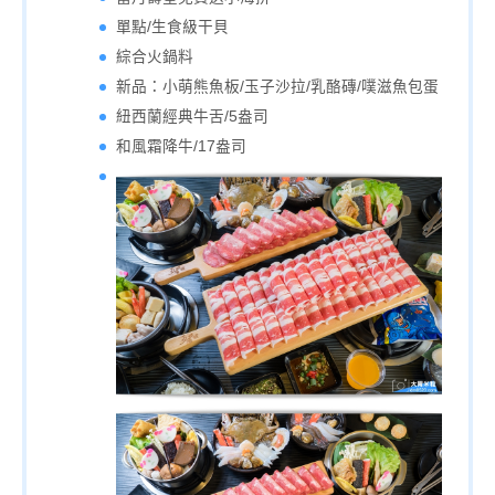
單點/生食級干貝
綜合火鍋料
新品：小萌熊魚板/玉子沙拉/乳酪磚/噗滋魚包蛋
紐西蘭經典牛舌/5盎司
和風霜降牛/17盎司