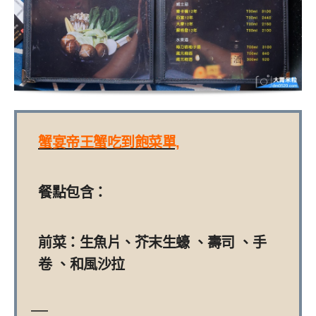
蟹宴帝王蟹吃到飽菜單,
餐點包含：
前菜：生魚片、芥末生蠔 、壽司 、手
卷 、和風沙拉
—