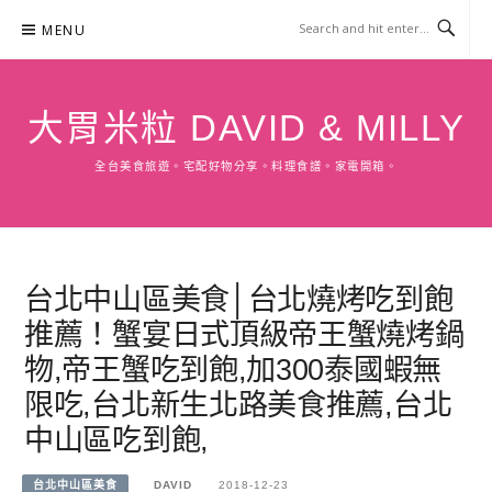
Skip
MENU
to
content
大胃米粒 DAVID & MILLY
全台美食旅遊。宅配好物分享。料理食譜。家電開箱。
台北中山區美食│台北燒烤吃到飽
推薦！蟹宴日式頂級帝王蟹燒烤鍋
物,帝王蟹吃到飽,加300泰國蝦無
限吃,台北新生北路美食推薦,台北
中山區吃到飽,
台北中山區美食
DAVID
2018-12-23