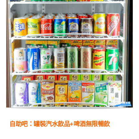
自助吧：罐裝汽水飲品+啤酒無限暢飲