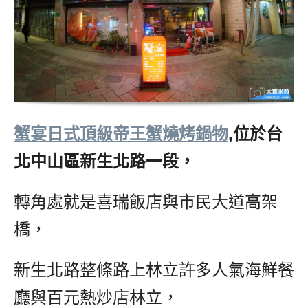
蟹宴日式頂級帝王蟹燒烤鍋物
,位於台
北中山區新生北路一段，
轉角處就是喜瑞飯店與市民大道高架
橋，
新生北路整條路上林立許多人氣海鮮餐
廳與百元熱炒店林立，