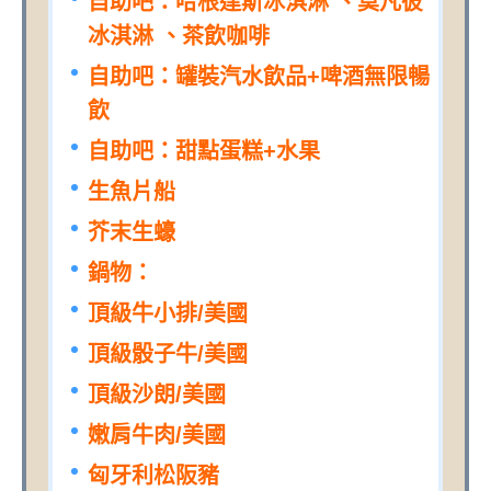
自助吧：哈根達斯冰淇淋 、莫凡彼
冰淇淋 、茶飲咖啡
自助吧：罐裝汽水飲品+啤酒無限暢
飲
自助吧：甜點蛋糕+水果
生魚片船
芥末生蠔
鍋物：
頂級牛小排/美國
頂級骰子牛/美國
頂級沙朗/美國
嫩肩牛肉/美國
匈牙利松阪豬