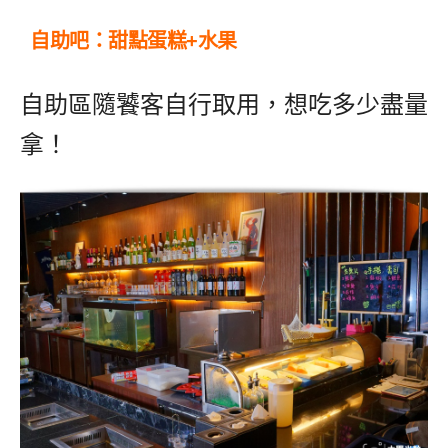
自助吧：甜點蛋糕+水果
自助區隨饕客自行取用，想吃多少盡量
拿！