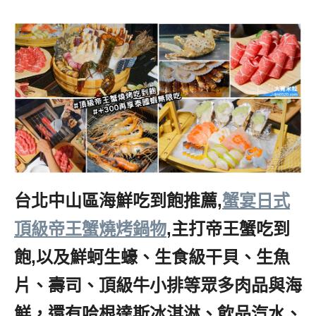
台北中山區海鮮吃到飽推薦,
蟹宴日式
頂級帝王蟹燒烤鍋物
,主打帝王蟹吃到
飽,以及鮮蚵生蠔、生食級干貝、生魚
片、壽司、頂級牛小排等眾多肉品與海
鮮，還有哈根達斯冰淇淋、飲品汽水、