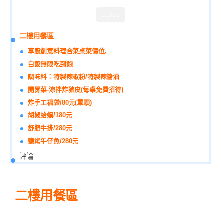
CLOSE
二樓用餐區
享廚創意料理合菜桌菜價位,
白飯無限吃到飽
調味料：特製辣椒粉/特製辣醬油
開胃菜-涼拌炸豬皮(每桌免費招待)
炸手工福袋/80元(單顆)
胡椒蛤蠣/180元
舒肥牛排/280元
鹽烤午仔魚/280元
評論
二樓用餐區