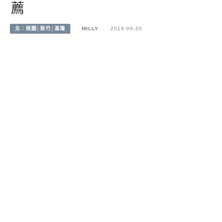
薦
北：桃園│新竹│基隆
MILLY
2019-09-20