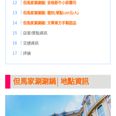
但馬家涮涮鍋│安格斯牛小排壽司
但馬家涮涮鍋│雜炊(單點120元/人)
但馬家涮涮鍋│文華東方手製甜品
店家/景點資訊
交通資訊
評論
但馬家涮涮鍋│地點資訊