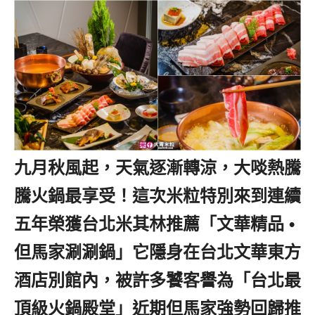
九月秋風起，天氣逐漸轉涼，大啖熱騰
騰火鍋最享受！這次米粒特別來到連續
五年榮獲台北米其林推薦「文華精品 •
但馬家涮涮鍋」它隱身在台北文華東方
酒店別館內，被許多饕客譽為「台北最
頂級火鍋殿堂」近期但馬家強勢回歸推