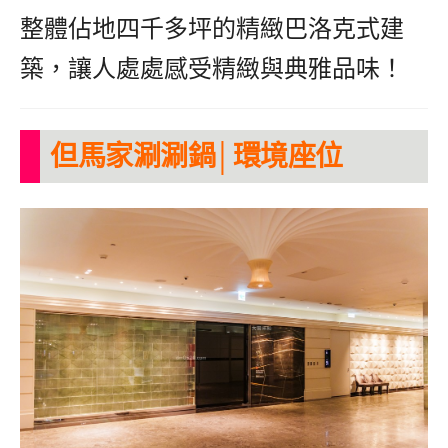
整體佔地四千多坪的精緻巴洛克式建
築，讓人處處感受精緻與典雅品味！
但馬家涮涮鍋│環境座位