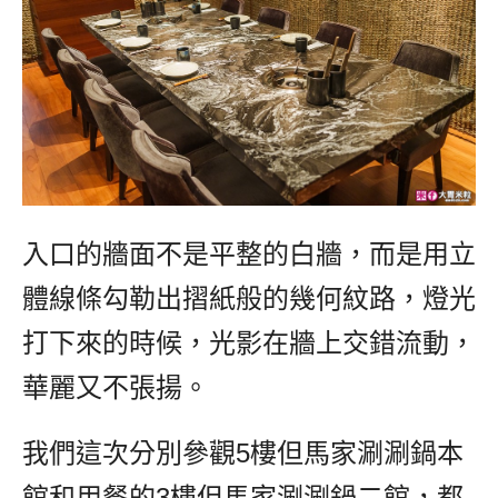
入口的牆面不是平整的白牆，而是用立
體線條勾勒出摺紙般的幾何紋路，燈光
打下來的時候，光影在牆上交錯流動，
華麗又不張揚。
我們這次分別參觀5樓但馬家涮涮鍋本
館和用餐的3樓但馬家涮涮鍋二館，都