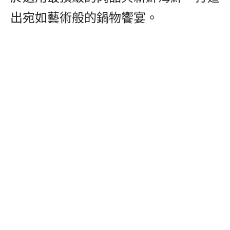
出宛如藝術般的鍋物饗宴。