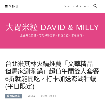
Skip
MENU
to
content
大胃米粒 DAVID & MILLY
全台美食旅遊。宅配好物分享。料理食譜。家電開箱。
台北米其林火鍋推薦「文華精品
但馬家涮涮鍋」超值午間雙人套餐
6折就能開吃，打卡加送澎湖牡蠣
(平日限定)
愛食記文章
MILLY
2025-09-19