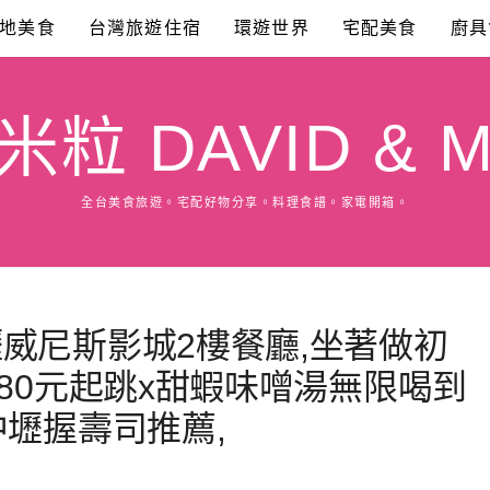
地美食
台灣旅遊住宿
環遊世界
宅配美食
廚具
粒 DAVID & M
全台美食旅遊。宅配好物分享。料理食譜。家電開箱。
威尼斯影城2樓餐廳,坐著做初
380元起跳x甜蝦味噌湯無限喝到
中壢握壽司推薦,