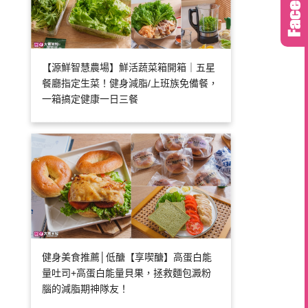
【源鮮智慧農場】鮮活蔬菜箱開箱｜五星
餐廳指定生菜！健身減脂/上班族免備餐，
一箱搞定健康一日三餐
健身美食推薦│低醣【享喫醣】高蛋白能
量吐司+高蛋白能量貝果，拯救麵包澱粉
腦的減脂期神隊友！