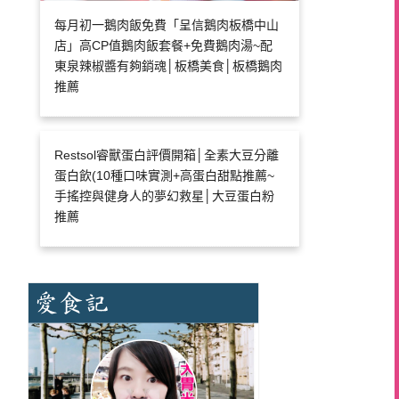
每月初一鵝肉飯免費「呈信鵝肉板橋中山
店」高CP值鵝肉飯套餐+免費鵝肉湯~配
東泉辣椒醬有夠銷魂│板橋美食│板橋鵝肉
推薦
Restsol睿獸蛋白評價開箱│全素大豆分離
蛋白飲(10種口味實測+高蛋白甜點推薦~
手搖控與健身人的夢幻救星│大豆蛋白粉
推薦