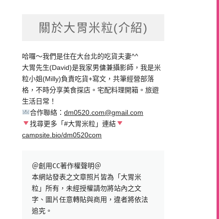
關於大胃米粒(介紹)
哈囉～我們是住在大台北的吃貨夫妻^^
大胃先生(David)是我家男傭兼攝影師，我是米
粒小姐(Milly)負責吃貨+寫文，共筆經營部落
格，不時分享美食探店。宅配料理開箱。旅遊
生活日常！
合作聯絡：
dm0520.com@gmail.com
找尋更多「#大胃米粒」連結
campsite.bio/dm0520com
＠創用CC著作權聲明＠

本網站發表之文章照片皆為「大胃米
粒」所有，未經授權請勿將站內之文
字、圖片任意轉貼與商用，違者將依法
追究。