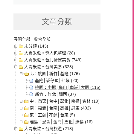
文章分類
展開全部
|
收合全部
未分類 (143)
大胃米粒。懶人包整理 (28)
大胃米粒。台北捷運美食 (749)
大胃米粒。台灣美食 (623)
北：桃園│新竹│基隆 (176)
基隆│崁仔頂│七堵 (23)
桃園：中壢│龜山│南崁│大園 (115)
新竹：竹北│關西 (37)
中：苗栗│台中│彰化│南投│雲林 (19)
南：嘉義│台南│高雄│屏東 (402)
東：宜蘭│花蓮│台東 (5)
離島：澎湖│金門│馬祖│綠島 (16)
大胃米粒。台灣旅遊 (213)