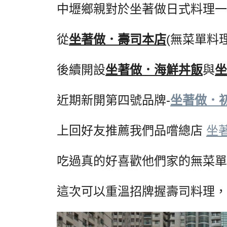
中壢鄉親對於坐著做日式料理一
從
坐著做．壽司本店
(無菜單料
後續開設
坐著做．海鮮丼飯
與
坐
近期新開第四號品牌-
坐著做．
上回好友推薦我們品嚐總店
坐
吃過真的好喜歡他們家的無菜單
這次可以重溫招牌握壽司料理，