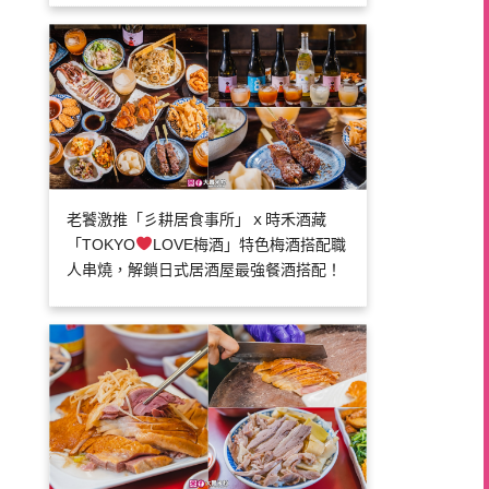
老饕激推「彡耕居食事所」ｘ時禾酒藏
「TOKYO
LOVE梅酒」特色梅酒搭配職
人串燒，解鎖日式居酒屋最強餐酒搭配！