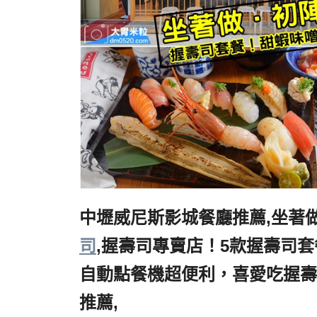
中壢威尼斯影城餐廳推薦,坐著
司
,握壽司專賣店！5款握壽司套
自動點餐機超便利，喜愛吃握壽
推薦,