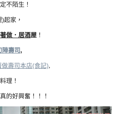
定不陌生！
理)起家，
著做．居酒
屋
！
初陣壽司
,
著做壽司本店(食記)
,
料理！
真的好興奮！！！