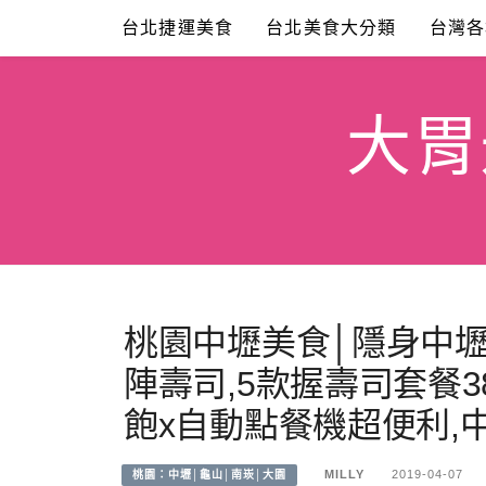
Skip
台北捷運美食
台北美食大分類
台灣各
to
content
大胃米
桃園中壢美食│隱身中壢
陣壽司,5款握壽司套餐
飽x自動點餐機超便利,
MILLY
2019-04-07
桃園：中壢│龜山│南崁│大園