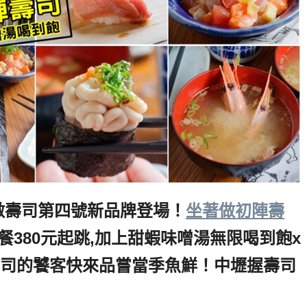
做壽司第四號新品牌登場！
坐著做初陣壽
餐380元起跳,加上甜蝦味噌湯無限喝到飽x
司的饕客快來品嘗當季魚鮮！中壢握壽司