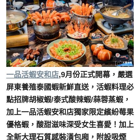
一品活蝦安和店
,9月份正式開幕，嚴選
屏東養殖泰國蝦新鮮直送，活蝦料理必
點招牌胡椒蝦/泰式酸辣蝦/蒜蓉蒸蝦，
加上一品活蝦安和店獨家限定繽紛莓果
優格蝦，酸甜滋味深受女生喜愛！加上
全新大理石質感裝潢包廂，附設吸煙