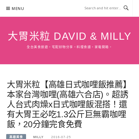
Skip
MENU
to
content
大胃米粒 DAVID & MILLY
全台美食旅遊。宅配好物分享。料理食譜。家電開箱。
大胃米粒【高雄日式咖哩飯推薦】
本家台灣咖哩(高雄六合店)。超誘
人台式肉燥x日式咖哩飯混搭！還
有大胃王必吃1.3公斤巨無霸咖哩
飯，20分鐘完食免費
高雄美食
MILLY
2016-07-25