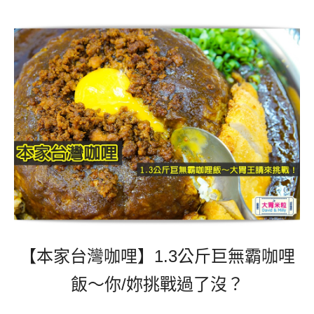
【本家台灣咖哩】
1.3公斤巨無霸咖哩
飯～你/妳挑戰過了沒？