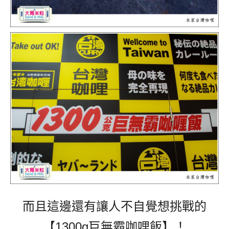
而且這邊還有讓人不自覺想挑戰的
【1300g
巨無霸咖哩飯
】！