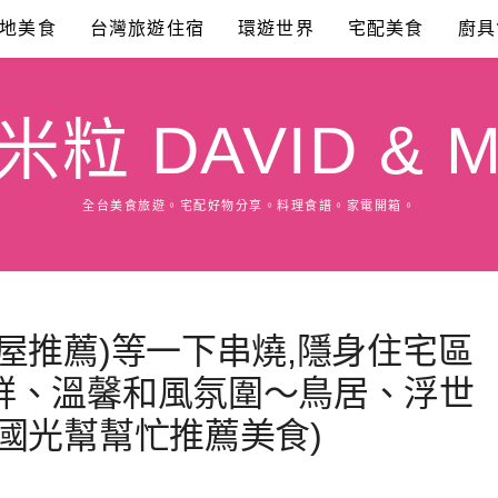
地美食
台灣旅遊住宿
環遊世界
宅配美食
廚具
粒 DAVID & M
全台美食旅遊。宅配好物分享。料理食譜。家電開箱。
屋推薦)等一下串燒,隱身住宅區
鮮、溫馨和風氛圍～鳥居、浮世
國光幫幫忙推薦美食)