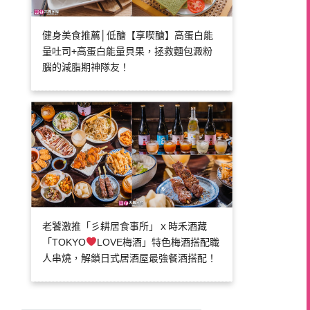
健身美食推薦│低醣【享喫醣】高蛋白能
量吐司+高蛋白能量貝果，拯救麵包澱粉
腦的減脂期神隊友！
老饕激推「彡耕居食事所」ｘ時禾酒藏
「TOKYO
LOVE梅酒」特色梅酒搭配職
人串燒，解鎖日式居酒屋最強餐酒搭配！