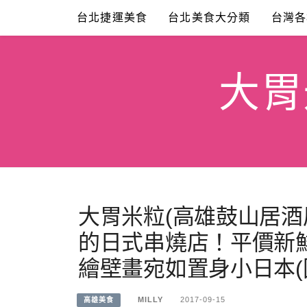
Skip
台北捷運美食
台北美食大分類
台灣各
to
content
大胃米
大胃米粒(高雄鼓山居酒
的日式串燒店！平價新
繪壁畫宛如置身小日本(
MILLY
2017-09-15
高雄美食