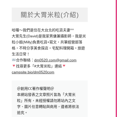
關於大胃米粒(介紹)
哈囉～我們是住在大台北的吃貨夫妻^^
大胃先生(David)是我家男傭兼攝影師，我是米
粒小姐(Milly)負責吃貨+寫文，共筆經營部落
格，不時分享美食探店。宅配料理開箱。旅遊
生活日常！
合作聯絡：
dm0520.com@gmail.com
找尋更多「#大胃米粒」連結
campsite.bio/dm0520com
＠創用CC著作權聲明＠

本網站發表之文章照片皆為「大胃米
粒」所有，未經授權請勿將站內之文
字、圖片任意轉貼與商用，違者將依法
追究。