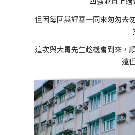
四強並且上過
但因每回與評審一同來匆匆去
這次與大胃先生趁機會到來，
遠