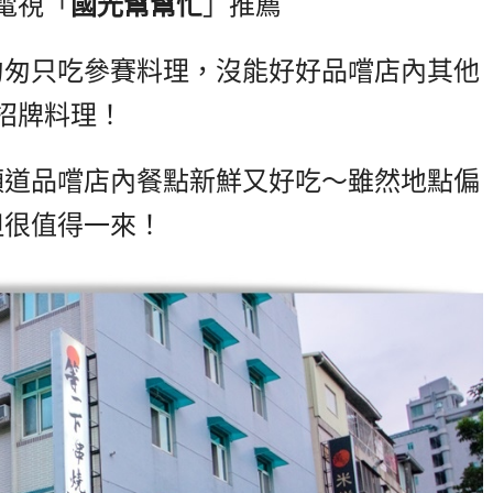
電視「
國光幫幫忙
」推薦
匆匆只吃參賽料理，沒能好好品嚐店內其他
招牌料理！
順道品嚐店內餐點新鮮又好吃～雖然地點偏
但很值得一來！