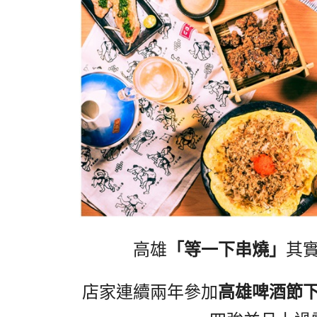
高雄
「等一下串燒」
其
店家連續兩年參加
高雄啤酒節