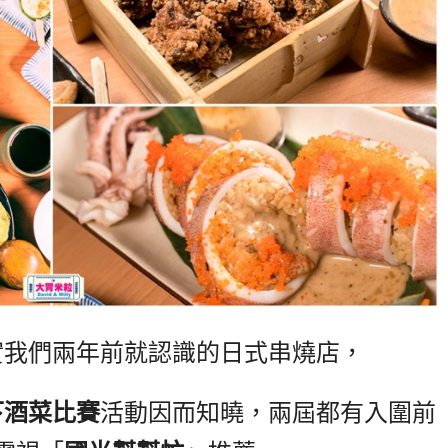
實我們兩年前就認識的日式串燒店，
下酒菜比賽
活動因而知曉，兩屆都有入圍前