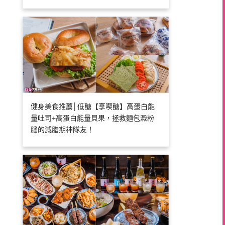
健身美食推薦│低醣【享喫醣】高蛋白能
量吐司+高蛋白能量貝果，拯救麵包澱粉
腦的減脂期神隊友！