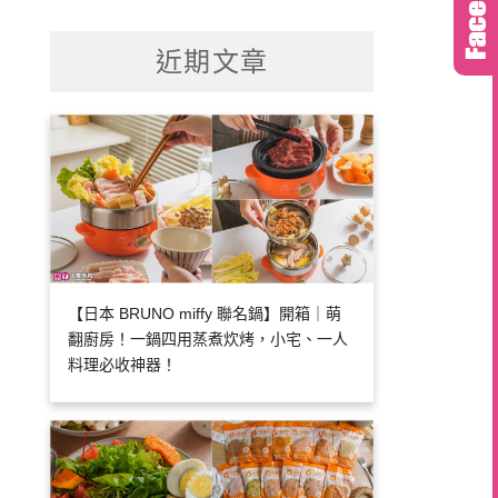
關
鍵
近期文章
字:
【日本 BRUNO miffy 聯名鍋】開箱｜萌
翻廚房！一鍋四用蒸煮炊烤，小宅、一人
料理必收神器！