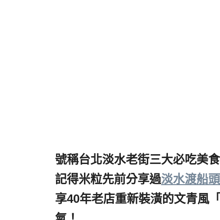
號稱台北淡水老街三大必吃美食
記得米粒先前分享過
淡水渡船頭
享40年老店重新裝潢的文青風
氣！