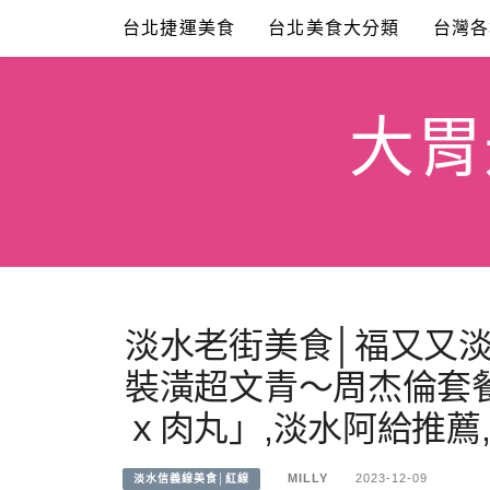
Skip
台北捷運美食
台北美食大分類
台灣各
to
content
大胃米
淡水老街美食│福又又淡
裝潢超文青～周杰倫套
ｘ肉丸」,淡水阿給推薦
MILLY
2023-12-09
淡水信義線美食│紅線