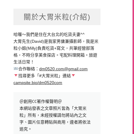
關於大胃米粒(介紹)
哈囉～我們是住在大台北的吃貨夫妻^^
大胃先生(David)是我家男傭兼攝影師，我是米
粒小姐(Milly)負責吃貨+寫文，共筆經營部落
格，不時分享美食探店。宅配料理開箱。旅遊
生活日常！
合作聯絡：
dm0520.com@gmail.com
找尋更多「#大胃米粒」連結
campsite.bio/dm0520com
＠創用CC著作權聲明＠

本網站發表之文章照片皆為「大胃米
粒」所有，未經授權請勿將站內之文
字、圖片任意轉貼與商用，違者將依法
追究。