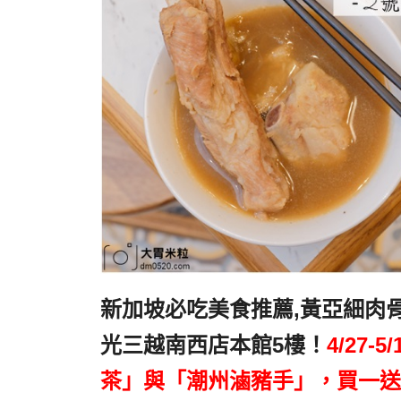
新加坡必吃美食推薦,黃亞細肉
光三越南西店本館5樓！
4/27
茶」與「潮州滷豬手」，買一送