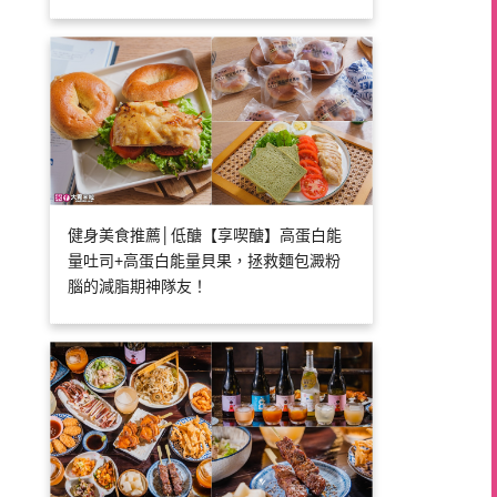
健身美食推薦│低醣【享喫醣】高蛋白能
量吐司+高蛋白能量貝果，拯救麵包澱粉
腦的減脂期神隊友！