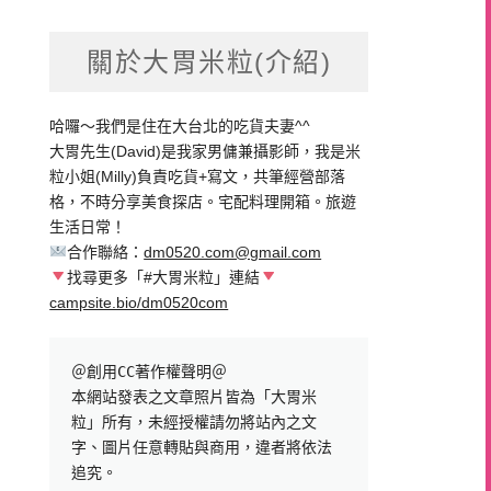
關於大胃米粒(介紹)
哈囉～我們是住在大台北的吃貨夫妻^^
大胃先生(David)是我家男傭兼攝影師，我是米
粒小姐(Milly)負責吃貨+寫文，共筆經營部落
格，不時分享美食探店。宅配料理開箱。旅遊
生活日常！
合作聯絡：
dm0520.com@gmail.com
找尋更多「#大胃米粒」連結
campsite.bio/dm0520com
＠創用CC著作權聲明＠

本網站發表之文章照片皆為「大胃米
粒」所有，未經授權請勿將站內之文
字、圖片任意轉貼與商用，違者將依法
追究。