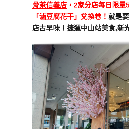
骨茶信義店
，2家分店每日限量5
「滷豆腐花干」兌換卷！
就是要
店古早味！捷運中山站美食,新