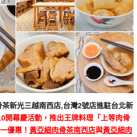
骨茶新光三越南西店,台灣2號店進駐台北新
-5/10開幕慶活動，推出王牌料理「上等肉骨
一優惠！
黃亞細肉骨茶南西店
與
黃亞細肉