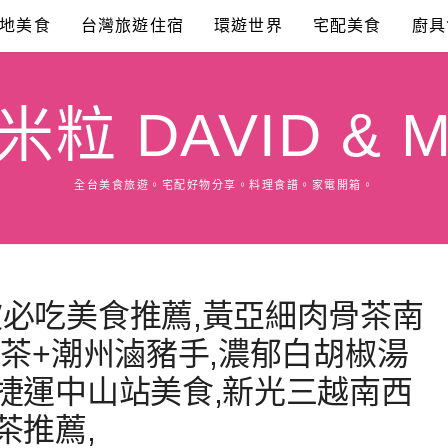
地美食
台灣旅遊住宿
環遊世界
宅配美食
廚具
粒 DAVID & M
全台美食旅遊。宅配好物分享。料理食譜。家電開箱。
必吃美食推薦,黃亞細肉骨茶南
骨茶+潮州滷豬手,濃郁白胡椒湯
捷運中山站美食,新光三越南西
茶推薦,