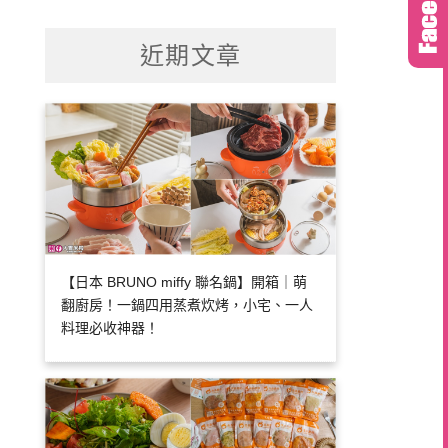
關
鍵
近期文章
字:
【日本 BRUNO miffy 聯名鍋】開箱｜萌
翻廚房！一鍋四用蒸煮炊烤，小宅、一人
料理必收神器！