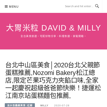
Skip
MENU
to
content
大胃米粒 DAVID & MILLY
全台美食旅遊。宅配好物分享。料理食譜。家電開箱。
台北中山區美食│2020台北父親節
蛋糕推薦,Nozomi Bakery松江總
店,限定芒果巧克力夾餡口味,全家
一起慶祝超級爸爸節快樂！捷運松
江南京站蛋糕麵包推薦,
淡水信義線美食│紅線
MILLY
2020-07-28