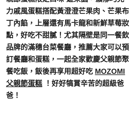
力戚風蛋糕搭配黃澄澄芒果肉、芒果布
丁內餡，上層還有馬卡龍和新鮮草莓妝
點，好吃不甜膩！尤其隔壁是同一餐飲
品牌的滿穗台菜餐廳，推薦大家可以預
訂餐廳和蛋糕，一起全家歡慶父親節聚
餐吃飯，飯後再享用超好吃
,
MOZOMI
父親節蛋糕
,
！好好犒賞辛苦的超級爸
爸！
2020台北父親節蛋糕推薦,捷運松
江南京站蛋糕麵包推薦,捷運松江南京
站甜點店推薦,捷運松江南京站麵包店
推薦,捷運松江南京站蛋糕店推薦,滿穗