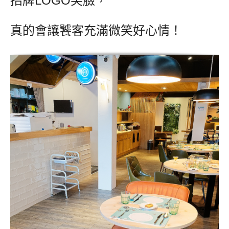
招牌LOGO笑臉，
真的會讓饕客充滿微笑好心情！