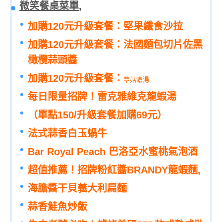
微笑餐桌菜單,
加購120元升級套餐：堅果纖食沙拉
加購120元升級套餐：法國麵包切片佐黑
橄欖蒜頭醬
加購120元升級套餐：
蕈菇濃湯
每日限量招牌！雷克雅維克龍蝦湯
（單點150/升級套餐加購69元）
法式蒜香白玉蝸牛
Bar Royal Peach 巴洛亞水蜜桃氣泡酒
超值推薦！招牌粉紅醬BRANDY龍蝦麵,
海膽醬干貝義大利扁麵
蒜香鮭魚炒飯