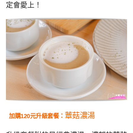
定會愛上！
蕈菇濃湯
加購120元升級套餐：