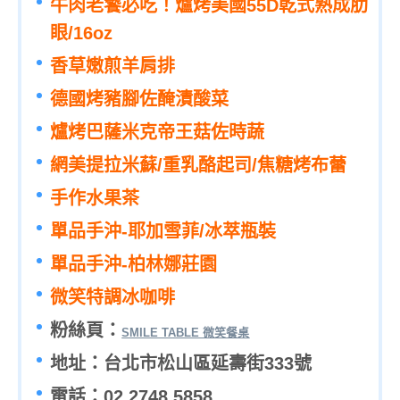
牛肉老饕必吃！爐烤美國55D乾式熟成肋
眼/16oz
香草嫩煎羊肩排
德國烤豬腳佐醃漬酸菜
爐烤巴薩米克帝王菇佐時蔬
網美提拉米蘇/重乳酪起司/焦糖烤布蕾
手作水果茶
單品手沖-耶加雪菲/冰萃瓶裝
單品手沖-柏林娜莊園
微笑特調冰咖啡
粉絲頁：
SMILE TABLE 微笑餐桌
地址：台北市松山區延壽街333號
電話：02 2748 5858