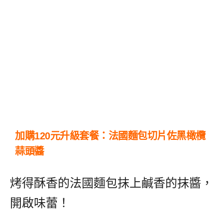
加購120元升級套餐：法國麵包切片佐黑橄欖
蒜頭醬
烤得酥香的法國麵包抹上鹹香的抹醬，
開啟味蕾！