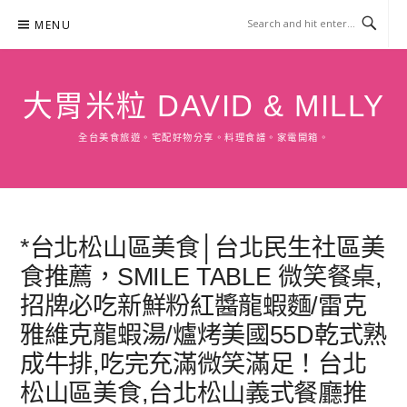
Skip
MENU
to
content
大胃米粒 DAVID & MILLY
全台美食旅遊。宅配好物分享。料理食譜。家電開箱。
*台北松山區美食│台北民生社區美
食推薦，SMILE TABLE 微笑餐桌,
招牌必吃新鮮粉紅醬龍蝦麵/雷克
雅維克龍蝦湯/爐烤美國55D乾式熟
成牛排,吃完充滿微笑滿足！台北
松山區美食,台北松山義式餐廳推