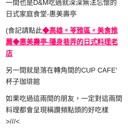
一間也是D&M吃過就深深無法忘懷的
日式家庭食堂-惠美壽亭
(食記請點此
◆高雄。苓雅區。美食推
薦◆惠美壽亭-隱身巷弄的日式料理老
店
另一間就是落在轉角間的CUP CAFE’
杯子珈琲館
如果吃過這兩間的朋友，一定對這兩間
料理都會呈現稱讚頻點頭的好吃樣
>///<