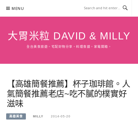
Skip
MENU
to
content
大胃米粒 DAVID & MILLY
全台美食旅遊。宅配好物分享。料理食譜。家電開箱。
【高雄簡餐推薦】杯子珈琲館。人
氣簡餐推薦老店~吃不膩的樸實好
滋味
高雄美食
MILLY
2014-05-20