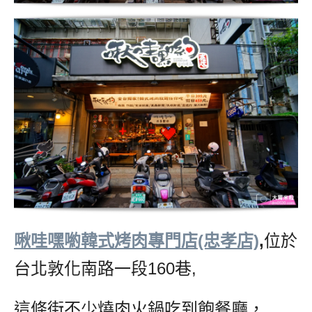
啾哇嘿喲韓式烤肉專門店(忠孝店)
,
位於
台北敦化南路一段160巷,
這條街不少燒肉火鍋吃到飽餐廳，