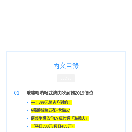
內文目錄
CLOSE
啾哇嘿喲韓式烤肉吃到飽2019價位
一：399元豬肉吃到飽：
6種醬醃豬五花+烤豬皮
隨桌附贈乙份LV級珍饈「海鷗肉」
（平日399元/假日459元）