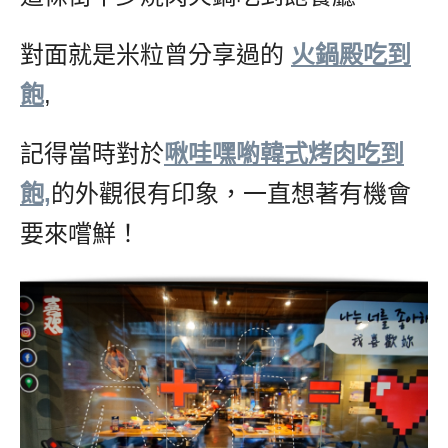
對面就是米粒曾分享過的
火鍋殿吃到
飽
,
記得當時對於
啾哇嘿喲韓式烤肉吃到
飽,
的外觀很有印象，一直想著有機會
要來嚐鮮！