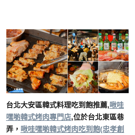
台北大安區韓式料理吃到飽推薦,
啾哇
嘿喲韓式烤肉專門店
,位於台北東區巷
弄，
啾哇嘿喲韓式烤肉吃到飽(忠孝創