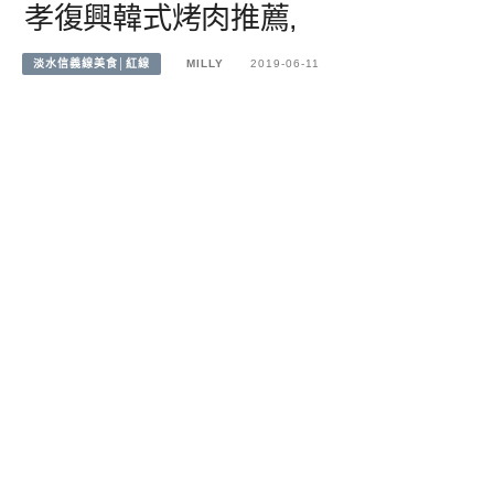
孝復興韓式烤肉推薦,
淡水信義線美食│紅線
MILLY
2019-06-11