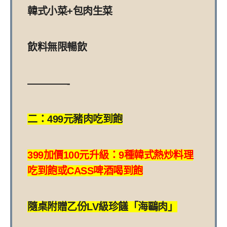
韓式小菜+包肉生菜
飲料無限暢飲
————-
二：499元豬肉吃到飽
399加價100元升級：9種韓式熱炒料理
吃到飽或CASS啤酒喝到飽
隨桌附贈乙份LV級珍饈「海鷗肉」