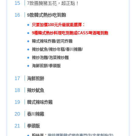
7款醬醃豬五花，超正點！
9款韓式熱炒吃到飽
只要加價100元升級就能選擇：
9種韓式熱炒料理吃到飽或CASS啤酒喝到飽
韓式辣味炸雞/起司炸雞
辣炒魷魚/辣炒年糕/春川辣雞/
辣炒泡麵/泡菜辣炒麵
海鮮煎餅/拳頭飯
海鮮煎餅
辣炒魷魚
韓式辣味炸雞
春川辣雞
拳頭飯
粉絲頁：
啾哇嘿喲韓式烤肉專門店(忠孝創始店)