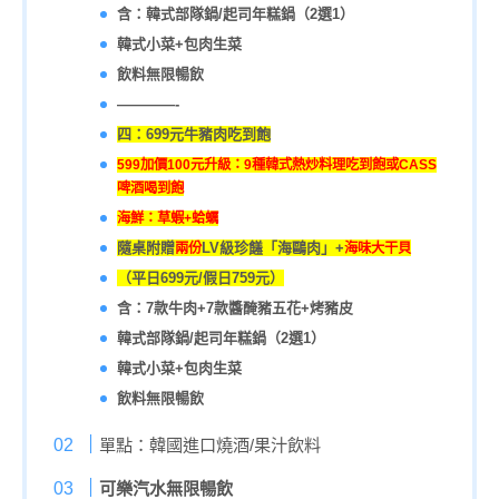
含：
韓式部隊鍋/起司年糕鍋（2選1）
韓式小菜+包肉生菜
飲料無限暢飲
————-
四：699元牛豬肉吃到飽
599加價100元升級：9種韓式熱炒料理吃到飽或CASS
啤酒喝到飽
海鮮：草蝦+蛤蠣
隨桌附贈
LV級珍饈「海鷗肉」+
兩份
海味大干貝
（平日699元/假日759元）
含：7款牛肉+7款醬醃豬五花+烤豬皮
韓式部隊鍋/起司年糕鍋（2選1）
韓式小菜+包肉生菜
飲料無限暢飲
單點：韓國進口燒酒/果汁飲料
可樂汽水無限暢飲