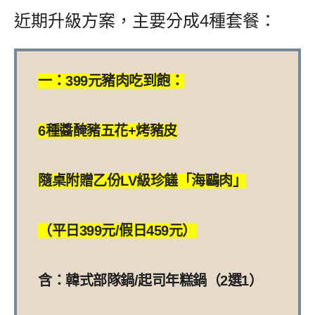
近期升級方案，主要分成4種套餐：
一：399元豬肉吃到飽：
6種醬醃豬五花+烤豬皮
隨桌附贈乙份LV級珍饈「海鷗肉」
（平日399元/假日459元）
含：韓式部隊鍋/起司年糕鍋（2選1）