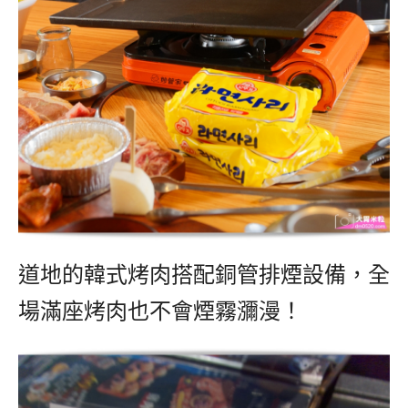
道地的韓式烤肉搭配銅管排煙設備，全
場滿座烤肉也不會煙霧瀰漫！