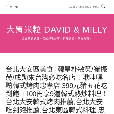
Skip
MENU
to
content
大胃米粒 DAVID & MILLY
全台美食旅遊。宅配好物分享。料理食譜。家電開箱。
台北大安區美食│韓星朴敏英/崔振
赫/成勛來台灣必吃名店！啾哇嘿
喲韓式烤肉忠孝店,399元豬五花吃
到飽,+100再享9道韓式熱炒料理！
台北大安韓式烤肉推薦,台北大安
吃到飽推薦,台北東區韓式料理,忠