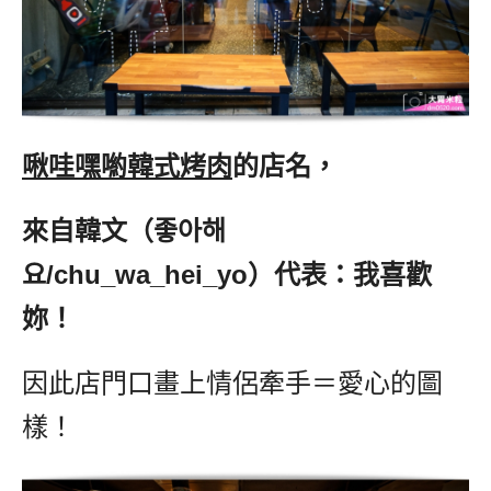
啾哇嘿喲韓式烤肉
的店名，
來自韓文（좋아해
요/chu_wa_hei_yo）代表：我喜歡
妳！
因此店門口畫上情侶牽手＝愛心的圖
樣！