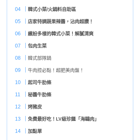
韓式小菜/火鍋料自助區
店家特調蔬果辣醬，沾肉超讚！
繽紛多樣的韓式小菜！解膩清爽
包肉生菜
韓式部隊鍋
牛肉控必點！超肥美肉盤！
起司牛肋條
秘醬牛肋條
烤豬皮
免費最好吃！LV級珍饈「海鷗肉」
加點單