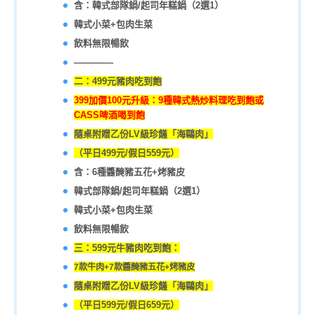
含：韓式部隊鍋/起司年糕鍋（2選1）
韓式小菜+包肉生菜
飲料無限暢飲
————-
二：499元豬肉吃到飽
399加價100元升級：9種韓式熱炒料理吃到飽或
CASS啤酒喝到飽
隨桌附贈乙份LV級珍饈「海鷗肉」
（平日499元/假日559元）
含：6種醬醃豬五花+烤豬皮
韓式部隊鍋/起司年糕鍋（2選1）
韓式小菜+包肉生菜
飲料無限暢飲
三：599元牛豬肉吃到飽：
7款牛肉+7款
醬醃豬五花+烤豬皮
隨桌附贈乙份LV級珍饈「海鷗肉」
（平日599元/假日659元）