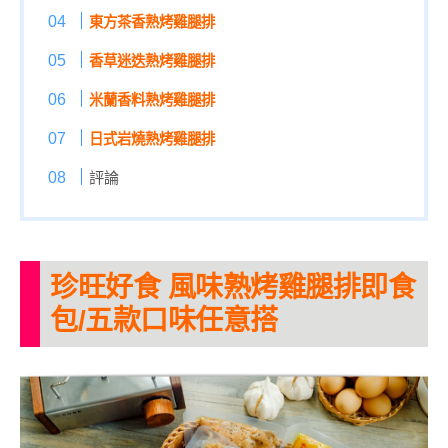
東方茶香熟烤雞腿排
香草迷迭熟烤雞腿排
米蘭香料熟烤雞腿排
日式岩燒熟烤雞腿排
評論
珍旺好食 風味熟烤雞腿排即食
包/五款口味任意搭