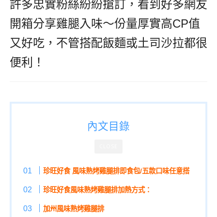
許多忠實粉絲紛紛搶訂，看到好多網友
開箱分享雞腿入味～份量厚實高CP值
又好吃，不管搭配飯麵或土司沙拉都很
便利！
內文目錄
CLOSE
珍旺好食 風味熟烤雞腿排即食包/五款口味任意搭
珍旺好食風味熟烤雞腿排加熱方式：
加州風味熟烤雞腿排