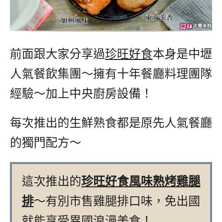
前面跟大家分享過
珍旺好食
本身是中壢
人氣餐飲集團～擁有十年餐廳料理團隊
經驗～加上中央廚房設備！
每次推出的生鮮熟食都是原先人氣餐廳
的獨門配方～
這次推出的
珍旺好食
風味熟烤雞腿
排
～有別市售雞腿排口味，免出國
就能享受異國浪漫美食！