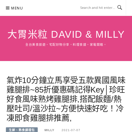
Skip
MENU
to
content
大胃米粒 DAVID & MILLY
全台美食旅遊。宅配好物分享。料理食譜。家電開箱。
氣炸10分鐘立馬享受五款異國風味
雞腿排~85折優惠碼記得Key│珍旺
好食風味熟烤雞腿排,搭配飯麵/熱
壓吐司/溫沙拉~方便快速好吃！冷
凍即食雞腿排推薦,
生鮮、熟食調理包
MILLY
2021-07-07