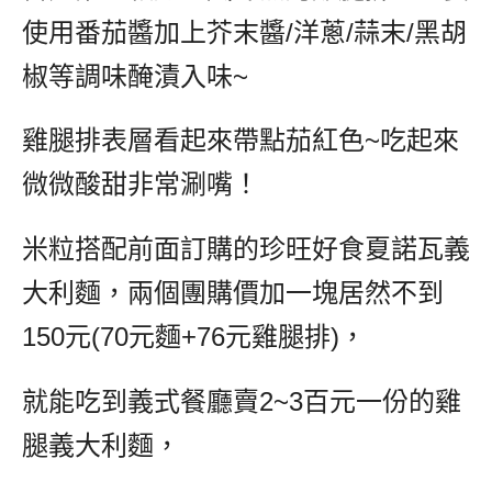
使用番茄醬加上芥末醬/洋蔥/蒜末/黑胡
椒等調味醃漬入味~
雞腿排表層看起來帶點茄紅色~吃起來
微微酸甜非常涮嘴！
米粒搭配前面訂購的珍旺好食夏諾瓦義
大利麵，兩個團購價加一塊居然不到
150元(70元麵+76元雞腿排)，
就能吃到義式餐廳賣2~3百元一份的雞
腿義大利麵，