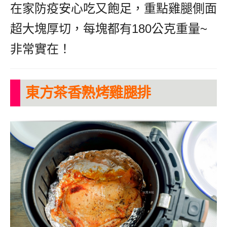
在家防疫安心吃又飽足，重點雞腿側面
超大塊厚切，每塊都有180公克重量~
非常實在！
東方茶香熟烤雞腿排