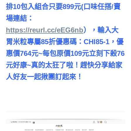
排10包入組合只要899元(口味任搭/賣
場連結：
https://reurl.cc/eEG6nb
），輸入大
胃米粒專屬85折優惠碼：CHI85-1，優
惠價764元~每包原價109元立刻下殺76
元好康~真的太狂了啦！趕快分享給家
人好友一起揪團訂起來！
,珍旺好食風
味熟烤雞腿排,珍旺好食雞腿排,珍旺好
食雞腿排85折優惠,珍旺好食義大利麵,