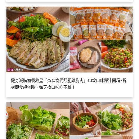
健身減脂備餐救星「杰森食代舒肥雞胸肉」13款口味爆汁開箱~拆
封即食超省時，每天換口味吃不膩！