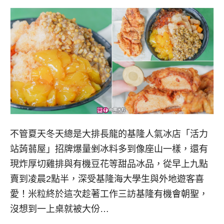
不管夏天冬天總是大排長龍的基隆人氣冰店「活力
站蒟蒻屋」招牌爆量剉冰料多到像座山一樣，還有
現炸厚切雞排與有機豆花等甜品冰品，從早上九點
賣到凌晨2點半，深受基隆海大學生與外地遊客喜
愛！米粒終於這次趁著工作三訪基隆有機會朝聖，
沒想到一上桌就被大份…