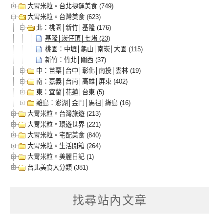
大胃米粒。台北捷運美食 (749)
大胃米粒。台灣美食 (623)
北：桃園│新竹│基隆 (176)
基隆│崁仔頂│七堵 (23)
桃園：中壢│龜山│南崁│大園 (115)
新竹：竹北│關西 (37)
中：苗栗│台中│彰化│南投│雲林 (19)
南：嘉義│台南│高雄│屏東 (402)
東：宜蘭│花蓮│台東 (5)
離島：澎湖│金門│馬祖│綠島 (16)
大胃米粒。台灣旅遊 (213)
大胃米粒。環遊世界 (221)
大胃米粒。宅配美食 (840)
大胃米粒。生活開箱 (264)
大胃米粒。美麗日記 (1)
台北美食大分類 (381)
找尋站內文章