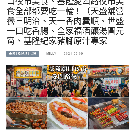
口夜市美食、基隆愛四路夜市美
食全部都要吃一輪！（天盛舖營
養三明治、天一香肉羹順、世盛
一口吃香腸、全家福酒釀湯圓元
宵、基隆紀家豬腳原汁專家
基隆│崁仔頂│七堵
MILLY
2024-02-09