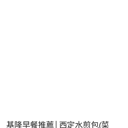
基隆早餐推薦│西定水煎包(菜