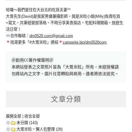
哈囉～我們是住在大台北的吃貨夫妻^^
大胃先生(David)是我家男傭兼攝影師，我是米粒小姐(Milly)負責吃貨
+寫文，共筆經營部落格，不時分享美食探店。宅配料理開箱。旅遊生
活日常！
合作聯絡：
dm0520.com@gmail.com
找尋更多「#大胃米粒」連結
campsite.bio/dm0520com
＠創用CC著作權聲明＠

本網站發表之文章照片皆為「大胃米粒」所有，未經授權請
勿將站內之文字、圖片任意轉貼與商用，違者將依法追究。
文章分類
展開全部
|
收合全部
未分類 (143)
大胃米粒。懶人包整理 (28)