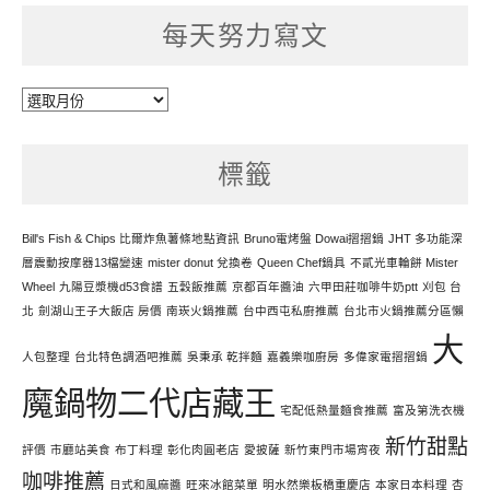
每天努力寫文
每
天
努
標籤
力
寫
文
Bill's Fish & Chips 比爾炸魚薯條地點資訊
Bruno電烤盤 Dowai摺摺鍋
JHT 多功能深
層震動按摩器13檔變速
mister donut 兌換卷
Queen Chef鍋具
不貳光車輪餅 Mister
Wheel
九陽豆漿機d53食譜
五穀飯推薦
京都百年醬油
六甲田莊咖啡牛奶ptt
刈包 台
北
劍湖山王子大飯店 房價
南崁火鍋推薦
台中西屯私廚推薦
台北市火鍋推薦分區懶
大
人包整理
台北特色調酒吧推薦
吳秉承 乾拌麵
嘉義樂咖廚房
多偉家電摺摺鍋
魔鍋物二代店藏王
宅配低熱量麵食推薦
富及第洗衣機
新竹甜點
評價
市廳站美食
布丁料理
彰化肉圓老店
愛披薩
新竹東門市場宵夜
咖啡推薦
日式和風麻醬
旺來冰館菜單
明水然樂板橋重慶店
本家日本料理
杏