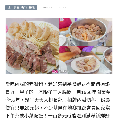
北：桃園│新竹│基隆
MILLY
2023-12-09
愛吃內臟的老饕們，若是來到基隆絕對不能錯過熱
賣近一甲子的「基隆孝三大腸圈」自1968年開業至
今55年，幾乎天天大排長龍！招牌內臟切盤一份最
便宜只要20元起，不少基隆在地鄉親都會買回家當
下午茶或小菜配飯！一百多元就能吃到滿滿新鮮好