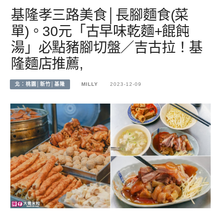
基隆孝三路美食│長腳麵食(菜
單)。30元「古早味乾麵+餛飩
湯」必點豬腳切盤／吉古拉！基
隆麵店推薦,
北：桃園│新竹│基隆
MILLY
2023-12-09