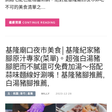
不可的美食清單之…
CONTINUE READING
基隆廟口夜市美食│基隆紀家豬
腳原汁專家(菜單)。超強白湯豬
腳肥而不膩還可免費加湯～搭配
蒜味麵線好涮嘴！基隆豬腳推薦,
白湯豬腳推薦,
北：桃園│新竹│基隆
MILLY
2023-12-28