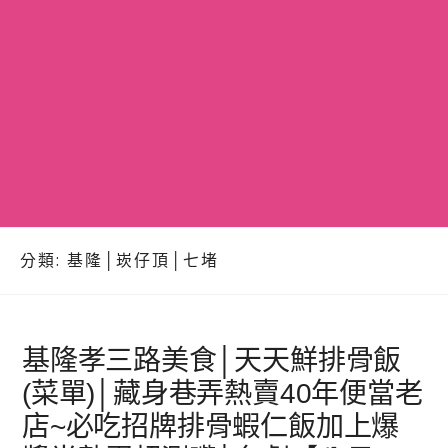
分類:
基隆│崁仔頂│七堵
基隆孝三路美食│天天鮮排骨飯
(菜單)│藏身巷弄熱賣40年便當老
店~必吃招牌排骨蝦仁飯加上爆