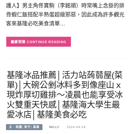
護人】男主角佟寶駒（李銘順）時常嘴上念掛的排
骨蝦仁飯搭配半熟蛋超級邪惡，因此成為許多觀光
客來基隆必吃美食清單…
CONTINUE READING
基隆冰品推薦│活力站蒟蒻屋(菜
單)│大碗公剉冰料多到像座山ｘ
現炸厚切雞排～凌晨也能享受冰
火雙重天快感│基隆海大學生最
愛冰店│基隆美食必吃
北：桃園│新竹│基隆
MILLY
2024-04-28