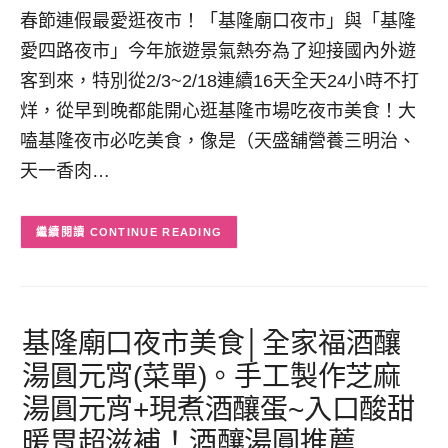
春節連假最愛逛夜市！「基隆廟口夜市」與「基隆
愛四路夜市」今年旅遊景氣熱夯為了迎接國內外遊
客到來，特別從2/3~2/18連續16天全天24小時不打
烊，從早到晚都能開心逛基隆市場吃夜市美食！大
嗑基隆夜市必吃美食，像是（天盛舖營養三明治、
天一香肉…
CONTINUE READING
基隆廟口夜市美食│全家福酒釀
湯圓元宵(菜單)。手工製作芝麻
湯圓元宵+現煮酒釀蛋~入口酸甜
暖胃超滋補！酒釀湯圓推薦,