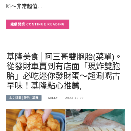
料～非常超值…
CONTINUE READING
基隆美食│阿三哥雙胞胎(菜單)。
從發財車賣到有店面「現炸雙胞
胎」必吃迷你發財蛋～超涮嘴古
早味！基隆點心推薦,
北：桃園│新竹│基隆
MILLY
2023-12-09