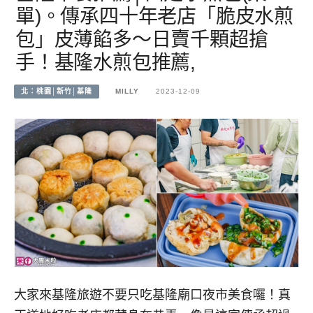
單)。傳承四十年老店「脆皮水煎
包」皮薄餡多～日賣千顆超搶
手！基隆水煎包推薦,
北：桃園│新竹│基隆
MILLY
2023-12-09
大家來基隆旅遊不要只吃基隆廟口夜市美食囉！真