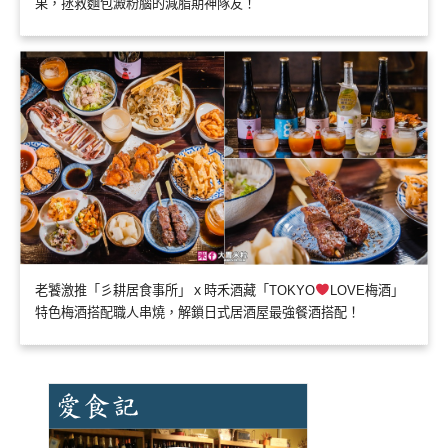
果，拯救麵包澱粉腦的減脂期神隊友！
老饕激推「彡耕居食事所」ｘ時禾酒藏「TOKYO
LOVE梅酒」
特色梅酒搭配職人串燒，解鎖日式居酒屋最強餐酒搭配！