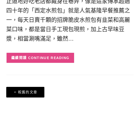
正道地好吃老店都藏身在巷弄，像是這家傳承超過
四十年的「西定水煎包」就是人氣基隆早餐推薦之
一，每天日賣千顆的招牌脆皮水煎包有韭菜和高麗
菜口味，都是當日手工現包現煎，加上古早味豆
漿，相當涮嘴滿足，雖然…
CONTINUE READING
文
較舊的文章
章
導
覽