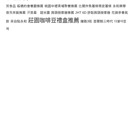
芳食品
板橋約會餐廳推薦
桃園中壢青埔聚餐推薦
比爾炸魚薯條帶皮薯條
永和樂華
夜市丼飯推薦
汗蒸幕 甜米露
肩頸按摩器推薦 JHT 6D 舒鬆肩頸按摩器
花旗參養氣
莊園咖啡豆禮盒推薦
飲
茶自點永和
鐘路3街
首爾糕三時代
더불어함
께