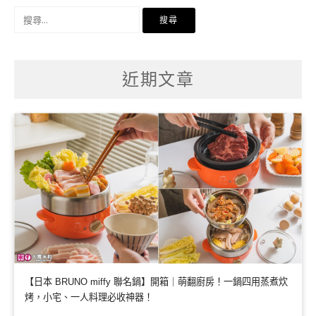
搜
尋
關
鍵
字:
近期文章
【日本 BRUNO miffy 聯名鍋】開箱｜萌翻廚房！一鍋四用蒸煮炊
烤，小宅、一人料理必收神器！