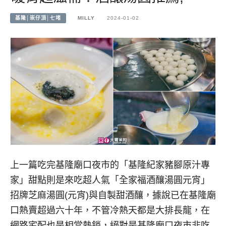
基隆│崁仔頂│七堵
MILLY
2024-01-02
上一篇吃完基隆廟口夜市的「基隆紀家豬腳原汁專
家」甜點則是來吃超人氣「全家福酒釀湯圓元宵」
招牌芝麻湯圓(元宵)與自製甜酒釀，據說已在基隆廟
口熱賣超過六十年，不管冷熱天都是大排長龍，在
網路宅配也是相當熱銷，絕對是基隆廟口夜市非吃