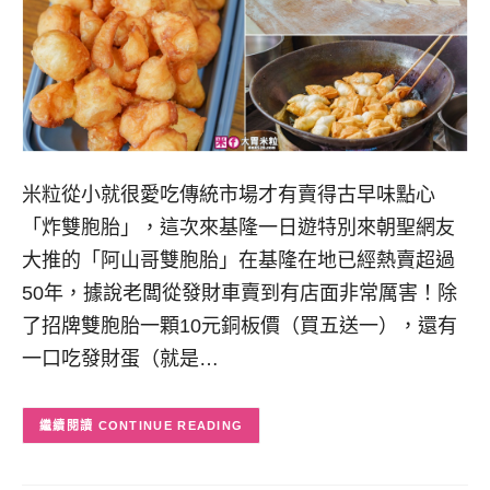
米粒從小就很愛吃傳統市場才有賣得古早味點心
「炸雙胞胎」，這次來基隆一日遊特別來朝聖網友
大推的「阿山哥雙胞胎」在基隆在地已經熱賣超過
50年，據說老闆從發財車賣到有店面非常厲害！除
了招牌雙胞胎一顆10元銅板價（買五送一），還有
一口吃發財蛋（就是…
CONTINUE READING