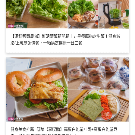
【源鮮智慧農場】鮮活蔬菜箱開箱｜五星餐廳指定生菜！健身減
脂/上班族免備餐，一箱搞定健康一日三餐
健身美食推薦│低醣【享喫醣】高蛋白能量吐司+高蛋白能量貝