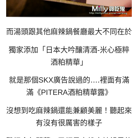
而湯頭跟其他麻辣鍋餐廳最大不同在於
獨家添加「日本大吟釀清酒-米心極粹
酒粕精華」
就是那個SKX廣告說過的….裡面有滿
滿《PITERA酒粕精華露》
沒想到吃麻辣鍋還能兼顧美麗！
聽起來
有沒有很厲害的樣子