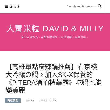
Skip
MENU
to
content
大胃米粒 DAVID & MILLY
全台美食旅遊。宅配好物分享。料理食譜。家電開箱。
【高雄單點麻辣鍋推薦】右京棧
大吟釀の鍋。加入SK-X保養的
《PITERA酒粕精華露》吃鍋也能
變美麗
高雄美食
MILLY
2014-12-26