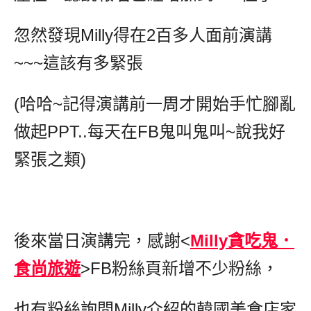
忽然發現Milly得在2百多人面前演講
~~~這該有多緊張
(哈哈~記得演講前一周才開始手忙腳亂
做起PPT..每天在FB鬼叫鬼叫~說我好
緊張之類)
後來當日演講完，感謝<
Milly貪吃鬼．
食尚旅遊
>FB粉絲頁新增不少粉絲，
也有粉絲詢問Milly介紹的韓國美食店家