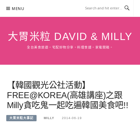
Skip
MENU
to
content
大胃米粒 DAVID & MILLY
全台美食旅遊。宅配好物分享。料理食譜。家電開箱。
【韓國觀光公社活動】
FREE@KOREA(高雄講座)之跟
Milly貪吃鬼一起吃遍韓國美食吧!!
大胃米粒大事記
MILLY
2014-06-19